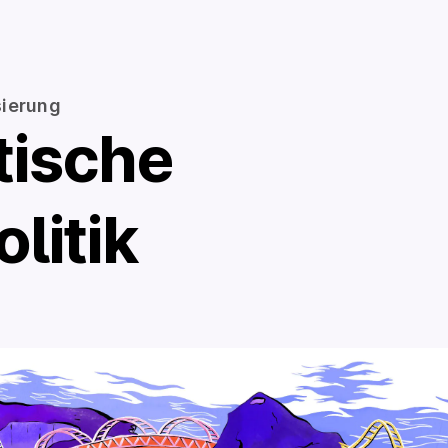
sierung
­tische
olitik