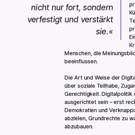
pr
nicht nur fort, sondern
Kü
verfestigt und verstärkt
Te
pr
sie.
Ei
Kr
Menschen, die Meinungsbildu
beeinflussen.
Die Art und Weise der Digit
über soziale Teilhabe, Zuga
Gerechtigkeit. Digitalpolitik
ausgerichtet sein – erst rec
Demokratien und Verknappu
abzielen, Grundrechte zu w
abzubauen.