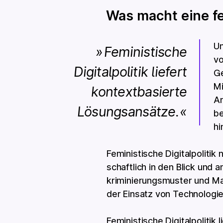
Was macht eine fe
Un
Feministische
vo
Digitalpolitik liefert
Ge
Mi
kontextbasierte
An
Lösungsansätze.
be
hi
Feministische Digitalpolitik
schaftlich in den Blick und a
kriminierungs­muster und Mac
der Einsatz von Technologie
Feministische Digitalpolitik