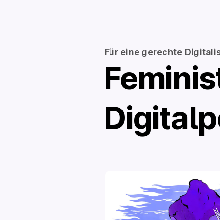
Für eine gerechte Digitali
Femi­nis
Digital­p